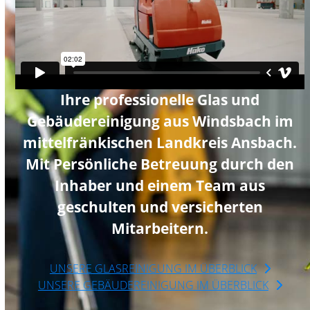
Ihre professionelle Glas und
Gebäudereinigung aus Windsbach im
mittelfränkischen Landkreis Ansbach.
Mit Persönliche Betreuung durch den
Inhaber und einem Team aus
geschulten und versicherten
Mitarbeitern.
UNSERE GLASREINIGUNG IM ÜBERBLICK
UNSERE GEBÄUDEREINIGUNG IM ÜBERBLICK